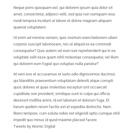
Neque porro quisquam est, qui dolorem ipsum quia dolor sit
amet, consectetur, adipisci velit, sed quia non numquam eius
modi tempora incidunt ut labore et dolore magnam aliquam
quaerat voluptatem.
Ut enim ad minima veniam, quis nostrum exercitationem ullam
corporis suscipit laboriosam, nisi ut aliquid ex ea commodi
consequatur? Quis autem vel eum iure reprehenderit qui in ea
voluptate velit esse quam nihil molestiae consequatur, vel illum
qui dolorem eum fugiat quo voluptas nulla pariatur?
At vero eos et accusamus et iusto odio dignissimos ducimus
qui blanditiis praesentium voluptatum deleniti atque corrupti
quos dolores et quas molestias excepturi sint occaecati
cupiditate non provident, similique sunt in culpa qui officia
deserunt mollitia animi, id est laborum et dolorum fuga. Et
harum quidem rerum facilis est et expedita distinctio. Nam
libero tempore, cum soluta nobis est eligendi optio cumque nihil
impedit quo minus id quod maxime placeat facere
Tweets by Atomic Digital